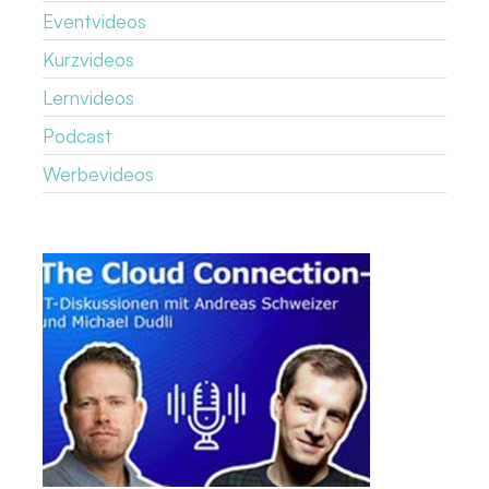
Eventvideos
Kurzvideos
Lernvideos
Podcast
Werbevideos